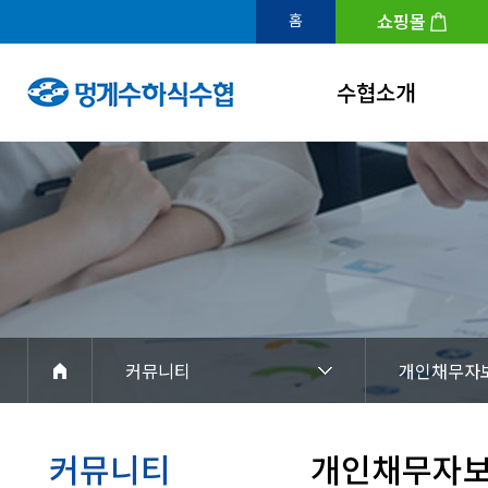
쇼핑몰
홈
수협소개
인사말
연혁
조직도
수협홍보관
아이덴티티
커뮤니티
개인채무자
경영공시
찾아오시는길
커뮤니티
개인채무자