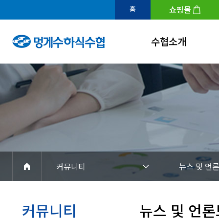
쇼핑몰
홈
수협소개
인사말
연혁
조직도
수협홍보관
아이덴티티
커뮤니티
뉴스 및 언
경영공시
찾아오시는길
커뮤니티
뉴스 및 언